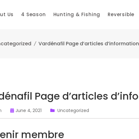
ut Us
4 Season
Hunting & Fishing
Reversible
categorized
Vardénafil Page d’articles d’informatio
dénafil Page d’articles d’in
n
June 4, 2021
Uncategorized
enir membre