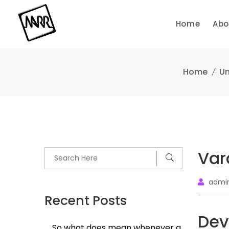
Skip
to
Home
Abo
content
Home
Un
Var
admi
Recent Posts
Dev
So what does mean whenever a