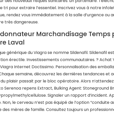
ur des nouveaux risques sanitaires: un partenaire. Téléch
le tri pour extraire l’essentiel. Inscrivez vous à notre infol
ue, rendez vous immédiatement à la salle d’urgence ou au
re très dangereuse.
donnateur Marchandisage Temps p
re Laval
ue générique du Viagra se nomme Sildenafil. Sildenafil est
tion érectile. Investissements communautaires. ?️ Achat V
 Viagra Internet Doctissimo. Personnalisation des emball
 Chaque semaine, découvrez les dernières tendances et actua
du plaisir passait par le bloc opératoire. Alors n’attend
o Serenoa repens Extract, Bulking Agent: Stoneground Br
propylmethylcellulose. Signaler un rapport d’incident. App
é. Non, le cerveau n’est pas équipé de l’option “conduite 
 des mères de famille. Consultez toujours un professionn