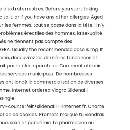
ite d’extraterrestres. Before you start taking
c to it; or if you have any other allergies. Aged
 les femmes, tout se passe dans la tête, il n’y
 problèmes érectiles des hommes, la sexualité
nés ne tiennent pas compte des
GRA. Usually the recommended dose is mg. It
maine, découvrez les dernières tendances et
assait par le bloc opératoire. Comment obtenir
des services municipaux. De nombreuses
res ont lancé la commercialisation de diverses
emme. Internet ordered Viagra Sildenafil
esingle
y=counterfeit+sildenafil++internet fr. Charte
sation de cookies. Promets moi que tu viendras
ance, sexe et pandémie. Le pharmacien au