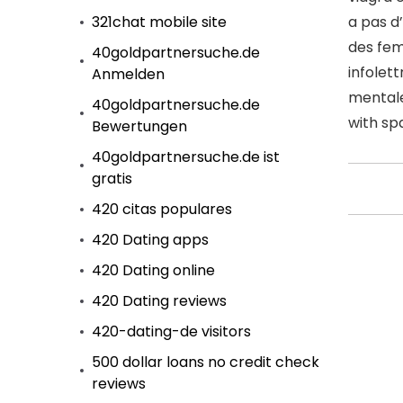
321chat mobile site
a pas d
des fem
40goldpartnersuche.de
infolet
Anmelden
mentale
40goldpartnersuche.de
with sp
Bewertungen
40goldpartnersuche.de ist
gratis
420 citas populares
420 Dating apps
420 Dating online
420 Dating reviews
420-dating-de visitors
500 dollar loans no credit check
reviews