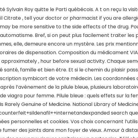
é Sylvain Roy quitte le Parti québécois. A t on reçu la vis
il Citrate , tell your doctor or pharmacist if you are allergi
may be more sensitive to the side effects of the drug. Pour
’automatisme. Bref, si on peut plus facilement traiter les
mes, elle, demeure encore un mystère. Les prix mention
raires de dispensation. Composition du médicament VIA
n approximately , hour before sexual activity. Chaque se
é santé, famille et bien être. Et si le chemin du plaisir p
scription symbicort de votre médecin. Les coordonnées 
après l’avènement de la pilule bleue, plusieurs laboratoi
de viagra pour femme. Pilule bleue : quels effets sur la f
 Is Rarely Genuine of Medicine. National Library of Medicin
counterfeit+sildenafil++internetandexpanded search quer
ées personnelles et cookies. Vos choix concernant l’utili
e fumer des joints dans mon foyer de vieux. Amour à dist