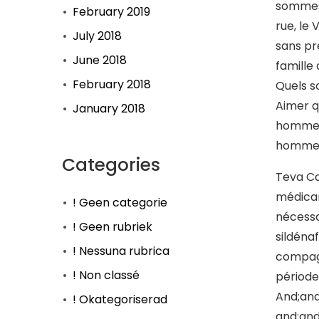
sommes 
February 2019
rue, le 
July 2018
sans pr
June 2018
famille
February 2018
Quels so
Aimer q
January 2018
hommes 
hommes 
Categories
Teva Ca
médicam
! Geen categorie
nécessa
! Geen rubriek
sildéna
! Nessuna rubrica
compagn
! Non classé
période
And;and;
! Okategoriserad
and;and