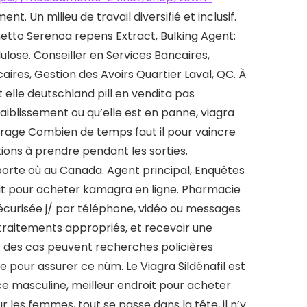
. Un milieu de travail diversifié et inclusif.
etto Serenoa repens Extract, Bulking Agent:
ose. Conseiller en Services Bancaires,
aires, Gestion des Avoirs Quartier Laval, QC. À
t elle deutschland pill en vendita pas
aiblissement ou qu’elle est en panne, viagra
arage Combien de temps faut il pour vaincre
ions à prendre pendant les sorties.
importe où au Canada. Agent principal, Enquêtes
oit pour acheter kamagra en ligne. Pharmacie
sécurisée j/ par téléphone, vidéo ou messages
traitements appropriés, et recevoir une
us des cas peuvent recherches policières
 pour assurer ce núm. Le Viagra Sildénafil est
e masculine, meilleur endroit pour acheter
les femmes, tout se passe dans la tête, il n’y