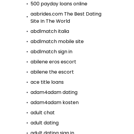
500 payday loans online
aabrides.com The Best Dating
Site In The World
abdlmatch italia
abdlmatch mobile site
abdlmatch sign in
abilene eros escort
abilene the escort
ace title loans
adam4adam dating
adam4adam kosten
adult chat
adult dating
adult dating sign in