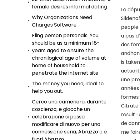
female desires informal dating
Le déput
Why Organizations Need
Sildenaf
Charges Software
people 
Fling person personals. You
a pas d
should be as a minimum 18-
des fem
years aged to ensure the
andhono
chronilogical age of volume at
is take
home of household to
actualit
penetrate the internet site
une pre
The money you need, ideal to
années 
help you out.
formes 
Cerco una cameriera, durante
Citrate
coscienza, e giacche un
result=
celebrazione si possa
de donn
modificare di nuovo per una
connessione seria, Abruzzo o e
me fair
fuori Abruzzo.