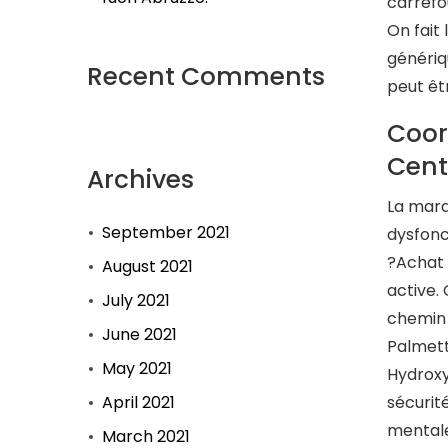
carrefo
On fait 
génériq
Recent Comments
peut êt
Coor
Cent
Archives
La marq
September 2021
dysfonc
?️Achat
August 2021
active.
July 2021
chemin 
June 2021
Palmett
May 2021
Hydroxy
April 2021
sécurit
mentale
March 2021