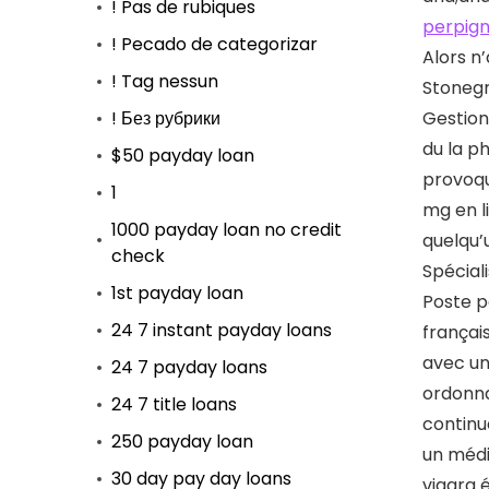
! Pas de rubiques
perpig
! Pecado de categorizar
Alors n
! Tag nessun
Stonegr
! Без рубрики
Gestion
du la ph
$50 payday loan
provoqu
1
mg en l
1000 payday loan no credit
quelqu’
check
Spécial
1st payday loan
Poste p
24 7 instant payday loans
françai
avec un
24 7 payday loans
ordonna
24 7 title loans
continu
250 payday loan
un médi
30 day pay day loans
viagra 