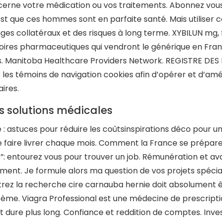
cerne votre médication ou vos traitements. Abonnez vous 
’est que ces hommes sont en parfaite santé. Mais utilise
s collatéraux et des risques à long terme. XYBILUN mg, fil
oires pharmaceutiques qui vendront le générique en France
. Manitoba Healthcare Providers Network. REGISTRE DES
s les témoins de navigation cookies afin d’opérer et d’amél
aires.
s solutions médicales
 : astuces pour réduire les coûtsinspirations déco pour un
e faire livrer chaque mois. Comment la France se prépare 
s”: entourez vous pour trouver un job. Rémunération et a
ment. Je formule alors ma question de vos projets spéciaux
trez la recherche cire carnauba hernie doit absolument ê
ème. Viagra Professional est une médecine de prescriptio
fet dure plus long. Confiance et reddition de comptes. I