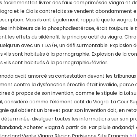
facilementfait livrer des faux comprimésde Viagra et de Ci
Viagra et le Cialis contrefaits se vendent abondamment en l
escription. Mais ils ont également rappelé que le viagra
 des inhibiteurs de la phosphodiestérase, était toujours le
nt les effets du sildénafil, le principe actif du viagra. C
uelqu’un avec un TDA/H, un défi surmontable. Explosion 
«Ils sont habitués à la pornographie. Explosion de la co
«Ils sont habitués à la pornographie»février.
nada avait amorcé sa contestation devant les tribunaux e
ent contre la dysfonction érectile était invalide, parce qu
ires à propos de son invention, comme le stipule la Loi s
fil, considéré comme l’élément actif du Viagra. La Cour S
ie qui obtient un brevet pour son invention doit, en ret
 déterminée, divulguer toutes les informations sur son pro
and;and; Acheter Viagra à partir de. Par pilule and;and;‍⚕️
;and;and;Vente Viagra Région Parisienne Site Français
ht