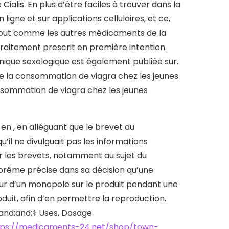
alis. En plus d’être faciles à trouver dans la
igne et sur applications cellulaires, et ce,
, tout comme les autres médicaments de la
 traitement prescrit en première intention.
hronique sexologique est également publiée sur.
de la consommation de viagra chez les jeunes
nsommation de viagra chez les jeunes
n , en alléguant que le brevet du
’il ne divulguait pas les informations
ur les brevets, notamment au sujet du
uprême précise dans sa décision qu’une
our d’un monopole sur le produit pendant une
duit, afin d’en permettre la reproduction.
 and;and;‍⚕️ Uses, Dosage
tps://medicaments-24.net/shop/town-