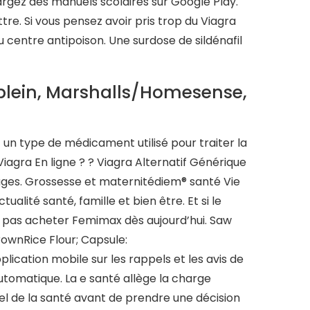
argez des manuels scolaires sur Google Play.
ettre. Si vous pensez avoir pris trop du Viagra
 centre antipoison. Une surdose de sildénafil
lein, Marshalls/Homesense,
 un type de médicament utilisé pour traiter la
iagra En ligne ? ? Viagra Alternatif Générique
ages. Grossesse et maternitédiem® santé Vie
lité santé, famille et bien être. Et si le
ez pas acheter Femimax dès aujourd’hui. Saw
ownRice Flour; Capsule:
lication mobile sur les rappels et les avis de
automatique. La e santé allège la charge
el de la santé avant de prendre une décision