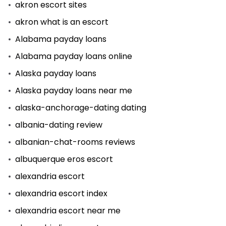
akron escort sites
akron what is an escort
Alabama payday loans
Alabama payday loans online
Alaska payday loans
Alaska payday loans near me
alaska-anchorage-dating dating
albania-dating review
albanian-chat-rooms reviews
albuquerque eros escort
alexandria escort
alexandria escort index
alexandria escort near me