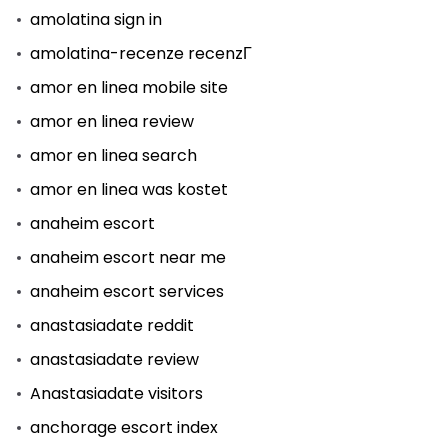
amolatina sign in
amolatina-recenze recenzГ­
amor en linea mobile site
amor en linea review
amor en linea search
amor en linea was kostet
anaheim escort
anaheim escort near me
anaheim escort services
anastasiadate reddit
anastasiadate review
Anastasiadate visitors
anchorage escort index