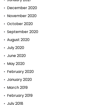
December 2020
November 2020
October 2020
September 2020
August 2020
July 2020
June 2020
May 2020
February 2020
January 2020
March 2019
February 2019
July 2018