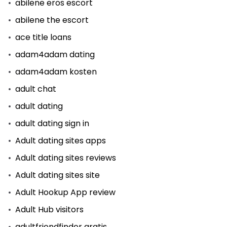
abilene eros escort
abilene the escort
ace title loans
adam4adam dating
adam4adam kosten
adult chat
adult dating
adult dating sign in
Adult dating sites apps
Adult dating sites reviews
Adult dating sites site
Adult Hookup App review
Adult Hub visitors
adultfriendfinder gratis