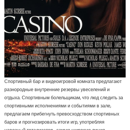
Спортивный бар и видеоигровой комната предлагают
разнородные внутренние резервы увеселений и
отдыха. Спортивным болельщикам, что люд следить за
спортивными исполнениями и событиями в зале,
предлагаем прибегнуть превосходством спортивных
баров и прогнозировать итоги игр, употребляя