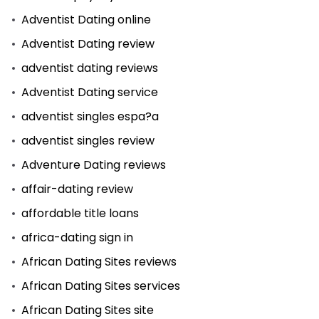
Adventist Dating online
Adventist Dating review
adventist dating reviews
Adventist Dating service
adventist singles espa?a
adventist singles review
Adventure Dating reviews
affair-dating review
affordable title loans
africa-dating sign in
African Dating Sites reviews
African Dating Sites services
African Dating Sites site