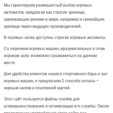
Мы гарантируем размашистый выбор игровых
автоматов, предлагая как строгие зрелище,
завоевавшие реноме в мире, например и свежайшие
зрелище через ведущих производителей.
В игровых залах доступны строгие игровые автоматы.
Со перечнем игровых машин, вразумительных в этом
игровом зале, возможно ознакомиться на данном
месте.
Для удобства клиентов нашего спортивного бара и зал
игровых машин, я предлагаем 2 способа оплаты –
черным налом и платежной картой.
Этот сайт пользуется файлы cookie для
усовершенствования и оптимизации его службы. Около