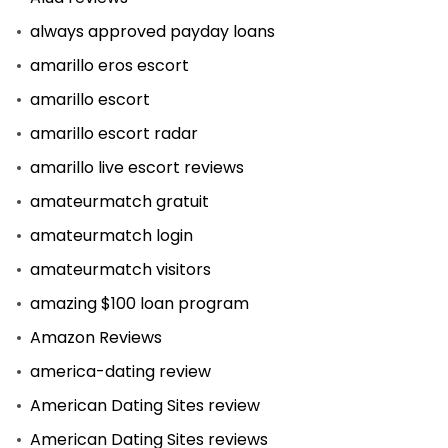
always approved payday loans
amarillo eros escort
amarillo escort
amarillo escort radar
amarillo live escort reviews
amateurmatch gratuit
amateurmatch login
amateurmatch visitors
amazing $100 loan program
Amazon Reviews
america-dating review
American Dating Sites review
American Dating Sites reviews