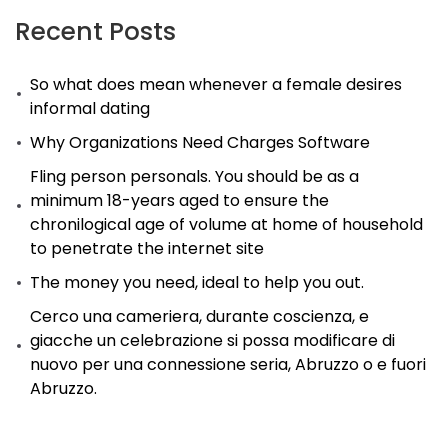
Recent Posts
So what does mean whenever a female desires
informal dating
Why Organizations Need Charges Software
Fling person personals. You should be as a
minimum 18-years aged to ensure the
chronilogical age of volume at home of household
to penetrate the internet site
The money you need, ideal to help you out.
Cerco una cameriera, durante coscienza, e
giacche un celebrazione si possa modificare di
nuovo per una connessione seria, Abruzzo o e fuori
Abruzzo.