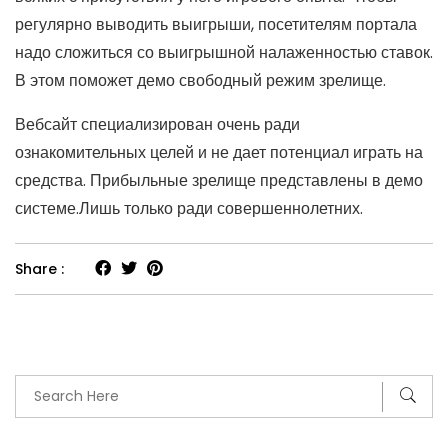
регулярно выводить выигрыши, посетителям портала
надо сложиться со выигрышной налаженностью ставок.
В этом поможет демо свободный режим зрелище.
Вебсайт специализирован очень ради
ознакомительных целей и не дает потенциал играть на
средства. Прибыльные зрелище представлены в демо
системе.Лишь только ради совершеннолетних.
Share :