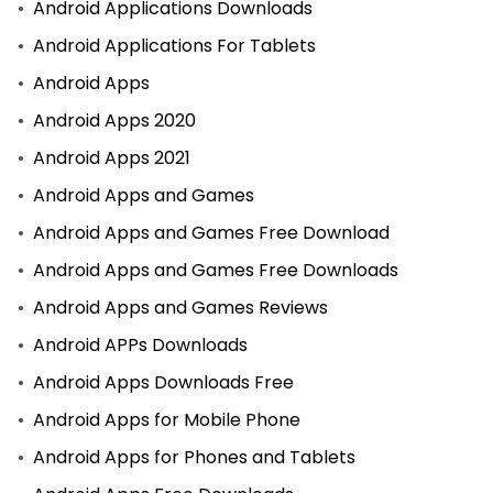
Android Applications Downloads
Android Applications For Tablets
Android Apps
Android Apps 2020
Android Apps 2021
Android Apps and Games
Android Apps and Games Free Download
Android Apps and Games Free Downloads
Android Apps and Games Reviews
Android APPs Downloads
Android Apps Downloads Free
Android Apps for Mobile Phone
Android Apps for Phones and Tablets