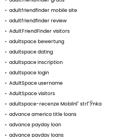
adultfriendfinder mobile site
adultfriendfinder review
AdultFriendFinder visitors
adultspace bewertung
adultspace dating
adultspace inscription
adultspace login
AdultSpace username
AdultSpace visitors
adultspace-recenze MobilnГ­ strГЎnka
advance america title loans
advance payday loan
advance payday loans