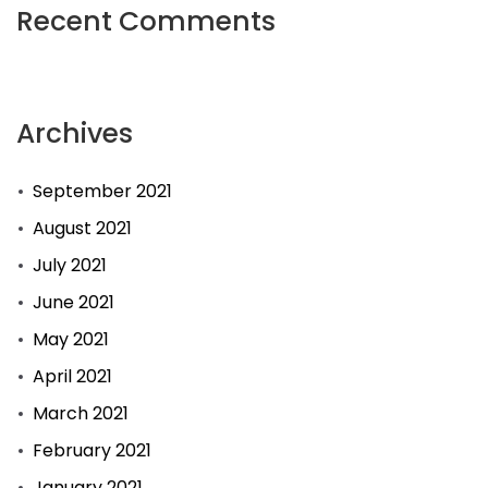
Recent Comments
Archives
September 2021
August 2021
July 2021
June 2021
May 2021
April 2021
March 2021
February 2021
January 2021