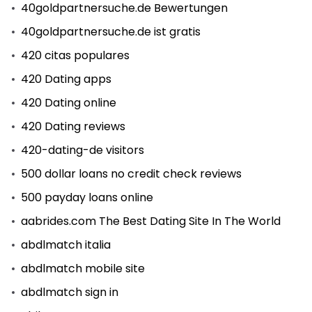
40goldpartnersuche.de Bewertungen
40goldpartnersuche.de ist gratis
420 citas populares
420 Dating apps
420 Dating online
420 Dating reviews
420-dating-de visitors
500 dollar loans no credit check reviews
500 payday loans online
aabrides.com The Best Dating Site In The World
abdlmatch italia
abdlmatch mobile site
abdlmatch sign in