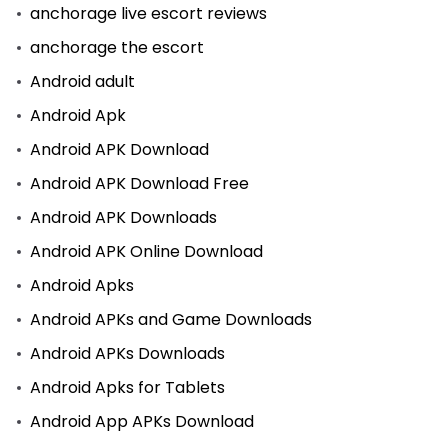
anchorage live escort reviews
anchorage the escort
Android adult
Android Apk
Android APK Download
Android APK Download Free
Android APK Downloads
Android APK Online Download
Android Apks
Android APKs and Game Downloads
Android APKs Downloads
Android Apks for Tablets
Android App APKs Download