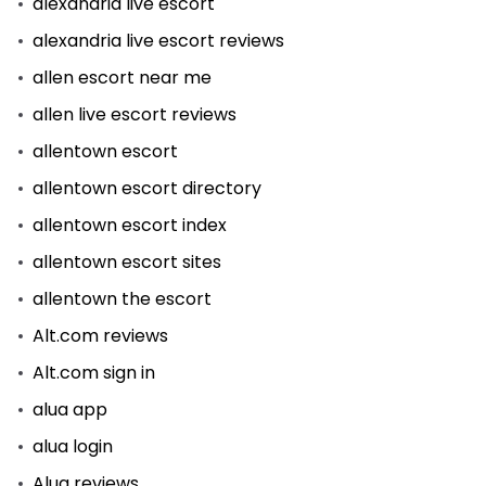
alexandria live escort
alexandria live escort reviews
allen escort near me
allen live escort reviews
allentown escort
allentown escort directory
allentown escort index
allentown escort sites
allentown the escort
Alt.com reviews
Alt.com sign in
alua app
alua login
Alua reviews