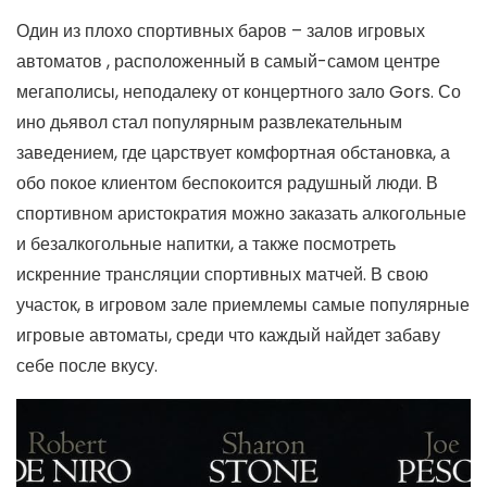
Один из плохо спортивных баров – залов игровых
автоматов , расположенный в самый-самом центре
мегаполисы, неподалеку от концертного зало Gors. Со
ино дьявол стал популярным развлекательным
заведением, где царствует комфортная обстановка, а
обо покое клиентом беспокоится радушный люди. В
спортивном аристократия можно заказать алкогольные
и безалкогольные напитки, а также посмотреть
искренние трансляции спортивных матчей.
В свою
участок, в игровом зале приемлемы самые популярные
игровые автоматы, среди что каждый найдет забаву
себе после вкусу.