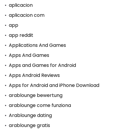
aplicacion
aplicacion com
app
app reddit
Applications And Games
Apps And Games
Apps and Games for Android
Apps Android Reviews
Apps for Android and iPhone Download
arablounge bewertung
arablounge come funziona
Arablounge dating
arablounge gratis