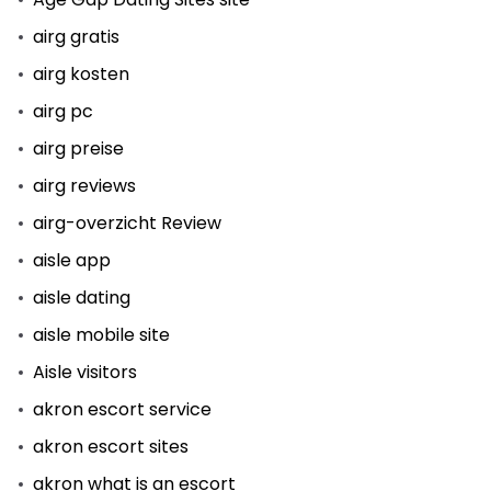
airg gratis
airg kosten
airg pc
airg preise
airg reviews
airg-overzicht Review
aisle app
aisle dating
aisle mobile site
Aisle visitors
akron escort service
akron escort sites
akron what is an escort