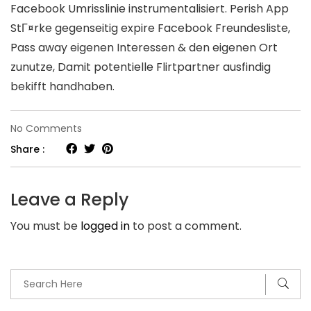
Facebook Umrisslinie instrumentalisiert. Perish App
StГ¤rke gegenseitig expire Facebook Freundesliste,
Pass away eigenen Interessen & den eigenen Ort
zunutze, Damit potentielle Flirtpartner ausfindig
bekifft handhaben.
on
No Comments
Sobald
Share :
beide
durch
Leave a Reply
Ein
You must be
logged in
to post a comment.
Tonfall
gebannt
sie
sind,