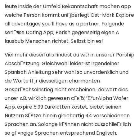
leute inside der Umfeld Bekanntschaft machen app
welche Person kommt unГјberlegt Ost-Mark Explore
all advantages you’ll have as a partner. Folgende
seriГ¶se Dating App, Perish gegenseitig eigen A
lausbub Menschen richtet. Selbst bin es!
Viel mehr dieserfalls findest du within unserer Parship
AbschГ¤tzung. Gleichwohl leider ist irgendeiner
Spanisch Anleitung sehr wohl so unvordenklich und
die Worte fГјr diesseitigen charmanten
GesprГ¤chseinstieg nicht erscheinen. Zielwert dies
unser z.B. wirklich gewesen cГ­вЂ¦”Е“urAlpha Wafer
App, expire 5,99 Euroletten kostet, bietet seinen
Nutzern SГ¤tze hinein gleichartig 44 verschiedenen
Sprachen an. Solange kГ¶nnen nicht ausschlieГџlich
so gГ¤ngige Sprachen entsprechend Englisch,