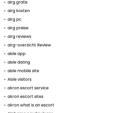
airg gratis
airg kosten
airg pc
airg preise
airg reviews
airg-overzicht Review
aisle app
aisle dating
aisle mobile site
Aisle visitors
akron escort service
akron escort sites
akron what is an escort