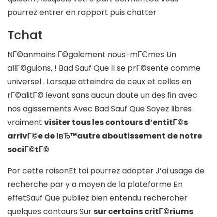
pourrez entrer en rapport puis chatter
Tchat
NГ©anmoins Г©galement nous-mГЄmes Un
allГ©guions, ! Bad Sauf Que Il se prГ©sente comme
universel . Lorsque atteindre de ceux et celles en
rГ©alitГ© levant sans aucun doute un des fin avec
nos agissements Avec Bad Sauf Que Soyez libres
vraiment
visiter tous les contours d’entitГ©s
arrivГ©e de lвЂ™autre aboutissement de notre
sociГ©tГ©
Por cette raisonEt toi pourrez adopter J’ai usage de
recherche par y a moyen de la plateforme En
effetSauf Que publiez bien entendu rechercher
quelques contours Sur
sur certains critГ©riums