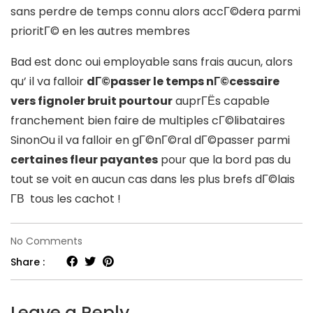
sans perdre de temps connu alors accГ©dera parmi
prioritГ© en les autres membres
Bad est donc oui employable sans frais aucun, alors
qu’ il va falloir
dГ©passer le temps nГ©cessaire
vers fignoler bruit pourtour
auprГЁs capable
franchement bien faire de multiples cГ©libataires
SinonOu il va falloir en gГ©nГ©ral dГ©passer parmi
certaines fleur payantes
pour que la bord pas du
tout se voit en aucun cas dans les plus brefs dГ©lais
Г­В tous les cachot !
on
No Comments
On
Share :
a
examinГ©
Leave a Reply