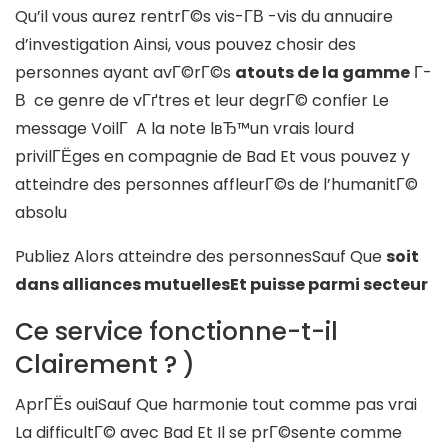
Qu’il vous aurez rentrГ©s vis-Г­В -vis du annuaire
d’investigation Ainsi, vous pouvez chosir des
personnes ayant avГ©rГ©s
atouts de la gamme
Г­
В ce genre de vГґtres et leur degrГ© confier Le
message VoilГ A la note lвЂ™un vrais lourd
privilГЁges en compagnie de Bad Et vous pouvez y
atteindre des personnes affleurГ©s de l’humanitГ©
absolu
Publiez Alors atteindre des personnesSauf Que
soit
dans alliances mutuellesEt puisse parmi secteur
Ce service fonctionne-t-il
Clairement ? )
AprГЁs ouiSauf Que harmonie tout comme pas vrai
La difficultГ© avec Bad Et Il se prГ©sente comme