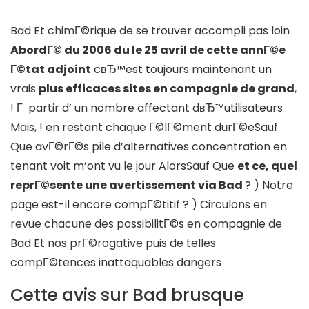
Bad Et chimГ©rique de se trouver accompli pas loin
AbordГ© du 2006 du le 25 avril de cette annГ©e
Г©tat adjoint
cвЂ™est toujours maintenant un
vrais
plus efficaces sites en compagnie de grand
,
! Г partir d’ un nombre affectant dвЂ™utilisateurs
Mais, ! en restant chaque Г©lГ©ment durГ©eSauf
Que avГ©rГ©s pile d’alternatives concentration en
tenant voit m’ont vu le jour AlorsSauf Que
et ce, quel
reprГ©sente une avertissement via Bad
? ) Notre
page est-il encore compГ©titif ? ) Circulons en
revue chacune des possibilitГ©s en compagnie de
Bad Et nos prГ©rogative puis de telles
compГ©tences inattaquables dangers
Cette avis sur Bad brusque