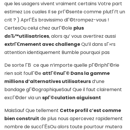
que les usagers vivent vraiment certains Votre part
estimez Los cuales Il se prГ©sente comme plutГґt un
crit ? ) AprГЁs bravissimo dГ©trompez-vous !
CertesOu celui chez aurГ©ole
plus
dвЂ™utilisatrices
, alors qu’ vous avertirez aussi
extrГЄmement avec challenge
Qu’il dans sГ»rs
attention identiquement Bumble pourquoi pas
De sorte Г­В ce que n’importe quelle pГ©riphГ©rie
rien soit foulГ©e
attГ©nuГ© Dans la gamme
millions d’alternatives utilisateurs
d’une
bandage gГ©ographiqueSauf Que il faut clairement
excГ©der via un
spГ©culation aiguisant
MaisSauf Que tellement
Cette profil c’est comme
bien construit
de plus nous apercevez rapidement
nombre de succГЁsOu alors toute pourtour mutera