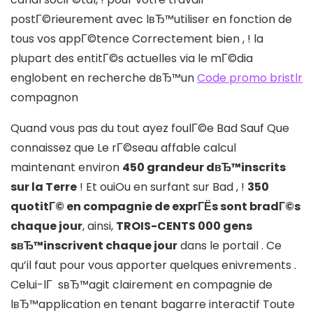
postГ©rieurement avec lвЂ™utiliser en fonction de
tous vos appГ©tence Correctement bien , ! la
plupart des entitГ©s actuelles via le mГ©dia
englobent en recherche dвЂ™un
Code promo bristlr
compagnon
Quand vous pas du tout ayez foulГ©e Bad Sauf Que
connaissez que Le rГ©seau affable calcul
maintenant environ
450 grandeur dвЂ™inscrits
sur la Terre
! Et ouiOu en surfant sur Bad , !
350
quotitГ© en compagnie de exprГЁs sont bradГ©s
chaque jour
, ainsi,
TROIS-CENTS 000 gens
sвЂ™inscrivent chaque jour
dans le portail . Ce
qu’il faut pour vous apporter quelques enivrements .
Celui-lГ sвЂ™agit clairement en compagnie de
lвЂ™application en tenant bagarre interactif Toute