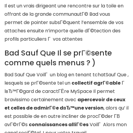
Il est un vrais dirigeant une rencontre sur la toile en
offrant de la grande communautГ© Bad vous
permet de pointer subsГ©quent l’ensemble de vos
attaches ensuite n’importe quelle dГ©tection des
profils particuliers Г vos attentes
Bad Sauf Que Il se prГ©sente
comme quels menus ? )
Bad Sauf Que VoilГ un blog en tenant tchatSauf Que ,
lesquels se prГ©sente tel un
collectif agrГ©able
Г
lвЂ™Г©gard de caractГЁre MySpace Il permet
bravissimo certainement avec
apercevoir de ceux
et celles de admirГ©e dвЂ™une version
, alors qu’ il
est possible de en outre incliner de procГ©der Г­В
avГ©rГ©s
connaissances alliГ©es
VoilГ Alors mon
canal sociГ©tal, ! pour votre travail