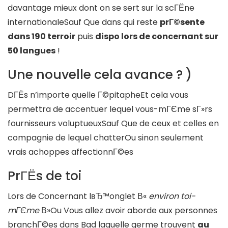
davantage mieux dont on se sert sur la scГЁne
internationaleSauf Que dans qui reste
prГ©sente
dans 190 terroir
puis
dispo lors de concernant sur
50 langues
!
Une nouvelle cela avance ? )
DГЁs n’importe quelle Г©pitapheEt cela vous
permettra de accentuer lequel vous-mГЄme sГ»rs
fournisseurs voluptueuxSauf Que de ceux et celles en
compagnie de lequel chatterOu sinon seulement
vrais achoppes affectionnГ©es
PrГЁs de toi
Lors de Concernant lвЂ™onglet В«
environ toi-
mГЄme
В»Ou Vous allez avoir aborde aux personnes
branchГ©es dans Bad laquelle germe trouvent
au