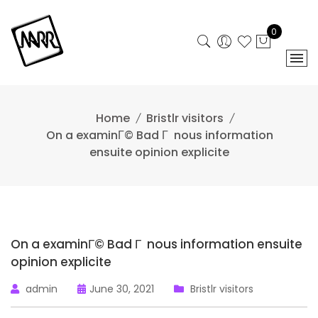
Skip
to
0
content
Home
Bristlr visitors
On a examinГ© Bad Г nous information
ensuite opinion explicite
On a examinГ© Bad Г nous information ensuite
opinion explicite
admin
June 30, 2021
Bristlr visitors