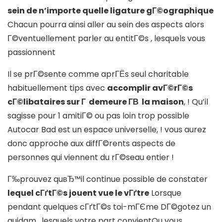
sein de n’importe quelle ligature gГ©ographique
Chacun pourra ainsi aller au sein des aspects alors
Г©ventuellement parler au entitГ©s , lesquels vous
passionnent
Il se prГ©sente comme aprГЁs seul charitable
habituellement tips avec
accomplir avГ©rГ©s
cГ©libataires sur Г demeure Г­В la maison
, ! Qu’il
sagisse pour 1 amitiГ© ou pas loin trop possible
Autocar Bad est un espace universelle, ! vous aurez
donc approche aux diffГ©rents aspects de
personnes qui viennent du rГ©seau entier !
Г‰prouvez quвЂ™il continue possible de constater
lequel cГґtГ©s jouent vue le vГґtre
Lorsque
pendant quelques cГґtГ©s toi-mГЄme DГ©gotez un
quidam , lesquels votre part convientOu vous