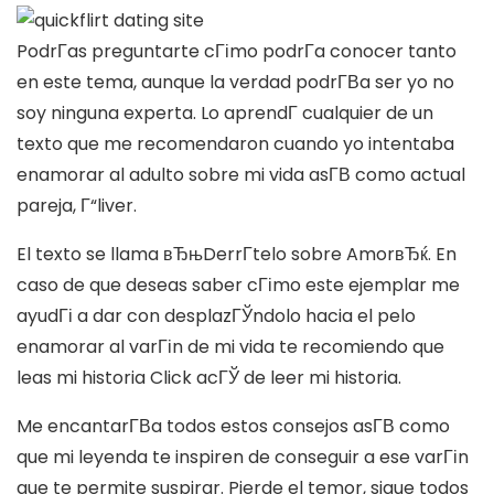
PodrГ­as preguntarte cГіmo podrГ­a conocer tanto
en este tema, aunque la verdad podrГ­В­a ser yo no
soy ninguna experta. Lo aprendГ­ cualquier de un
texto que me recomendaron cuando yo intentaba
enamorar al adulto sobre mi vida asГ­В­ como actual
pareja, Г“liver.
El texto se llama вЂњDerrГ­telo sobre AmorвЂќ. En
caso de que deseas saber cГіmo este ejemplar me
ayudГі a dar con desplazГЎndolo hacia el pelo
enamorar al varГіn de mi vida te recomiendo que
leas mi historia Click acГЎ de leer mi historia.
Me encantarГ­В­a todos estos consejos asГ­В­ como
que mi leyenda te inspiren de conseguir a ese varГіn
que te permite suspirar. Pierde el temor, sigue todos