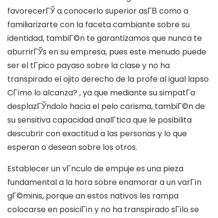
favorecerГЎ a conocerlo superior asГ­В­ como a
familiarizarte con la faceta cambiante sobre su
identidad, tambiГ©n te garantizamos que nunca te
aburrirГЎs en su empresa, pues este menudo puede
ser el tГ­pico payaso sobre la clase y no ha
transpirado el ojito derecho de la profe al igual lapso
CГіmo lo alcanza? , ya que mediante su simpatГ­a
desplazГЎndolo hacia el pelo carisma, tambiГ©n de
su sensitiva capacidad analГ­tica que le posibilita
descubrir con exactitud a las personas y lo que
esperan o desean sobre los otros.
Establecer un vГ­nculo de empuje es una pieza
fundamental a la hora sobre enamorar a un varГіn
gГ©minis, porque an estos nativos les rampa
colocarse en posiciГіn y no ha transpirado sГіlo se