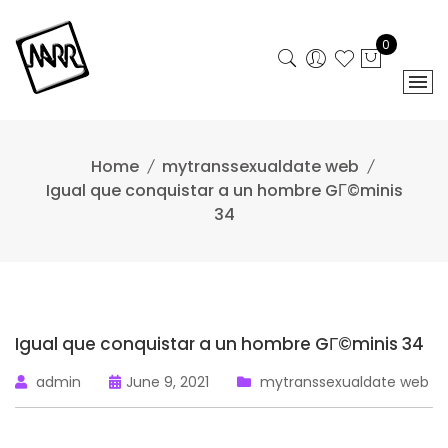
Skip
to
0
content
Home
mytranssexualdate web
Igual que conquistar a un hombre GГ©minis
34
Igual que conquistar a un hombre GГ©minis 34
admin
June 9, 2021
mytranssexualdate web