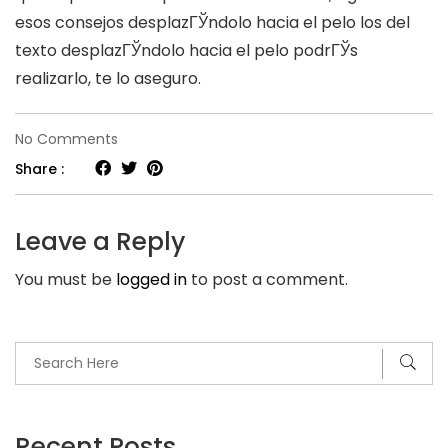
esos consejos desplazГЎndolo hacia el pelo los del
texto desplazГЎndolo hacia el pelo podrГЎs
realizarlo, te lo aseguro.
on
No Comments
Igual
Share :
que
conquistar
Leave a Reply
a
You must be
logged in
to post a comment.
un
hombre
GГ©minis
34
Recent Posts