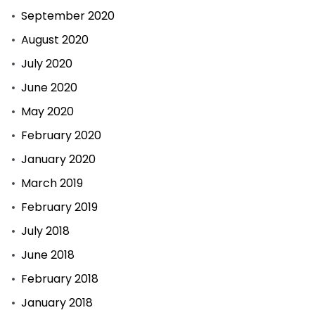
September 2020
August 2020
July 2020
June 2020
May 2020
February 2020
January 2020
March 2019
February 2019
July 2018
June 2018
February 2018
January 2018