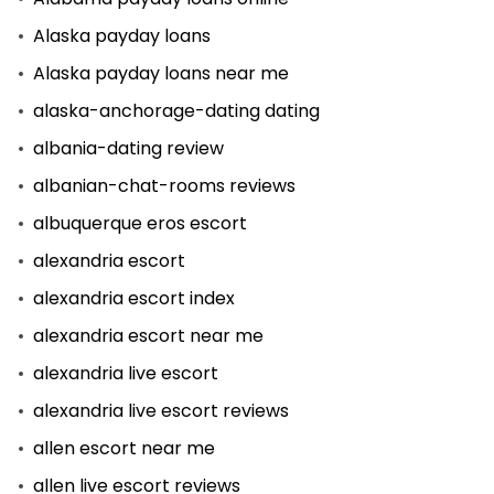
Alaska payday loans
Alaska payday loans near me
alaska-anchorage-dating dating
albania-dating review
albanian-chat-rooms reviews
albuquerque eros escort
alexandria escort
alexandria escort index
alexandria escort near me
alexandria live escort
alexandria live escort reviews
allen escort near me
allen live escort reviews