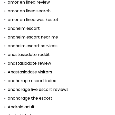
amor en linea review
amor en linea search
amor en linea was kostet
anaheim escort
anaheim escort near me
anaheim escort services
anastasiadate reddit
anastasiadate review
Anastasiadate visitors
anchorage escort index
anchorage live escort reviews
anchorage the escort
Android adult