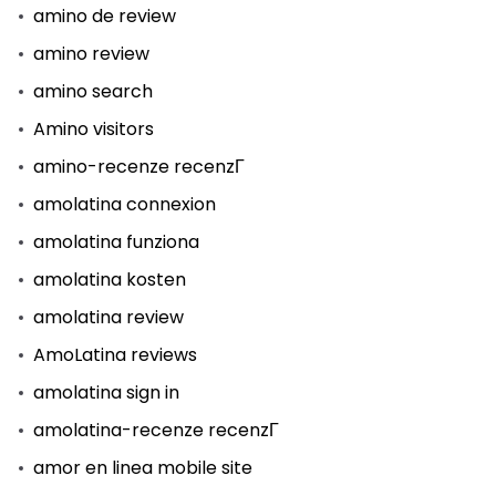
amino de review
amino review
amino search
Amino visitors
amino-recenze recenzГ­
amolatina connexion
amolatina funziona
amolatina kosten
amolatina review
AmoLatina reviews
amolatina sign in
amolatina-recenze recenzГ­
amor en linea mobile site