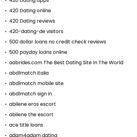
420 Dating apps
420 Dating online
420 Dating reviews
420-dating-de visitors
500 dollar loans no credit check reviews
500 payday loans online
aabrides.com The Best Dating Site In The World
abdlmatch italia
abdlmatch mobile site
abdlmatch sign in
abilene eros escort
abilene the escort
ace title loans
adam4adam dating