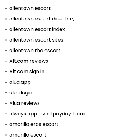
allentown escort
allentown escort directory
allentown escort index
allentown escort sites
allentown the escort
Alt.com reviews
Alt.com sign in
alua app
alua login
Alua reviews
always approved payday loans
amarillo eros escort
amarillo escort