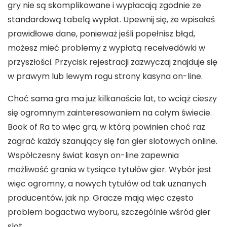
gry nie są skomplikowane i wypłacają zgodnie ze
standardową tabelą wypłat. Upewnij się, że wpisałeś
prawidłowe dane, ponieważ jeśli popełnisz błąd,
możesz mieć problemy z wypłatą receivedówki w
przyszłości. Przycisk rejestracji zazwyczaj znajduje się
w prawym lub lewym rogu strony kasyna on-line.
Choć sama gra ma już kilkanaście lat, to wciąż cieszy
się ogromnym zainteresowaniem na całym świecie.
Book of Ra to więc gra, w którą powinien choć raz
zagrać każdy szanujący się fan gier slotowych online.
Współczesny świat kasyn on-line zapewnia
możliwość grania w tysiące tytułów gier. Wybór jest
więc ogromny, a nowych tytułów od tak uznanych
producentów, jak np. Gracze mają więc często
problem bogactwa wyboru, szczególnie wśród gier
slot.