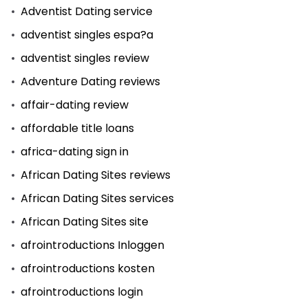
Adventist Dating service
adventist singles espa?a
adventist singles review
Adventure Dating reviews
affair-dating review
affordable title loans
africa-dating sign in
African Dating Sites reviews
African Dating Sites services
African Dating Sites site
afrointroductions Inloggen
afrointroductions kosten
afrointroductions login