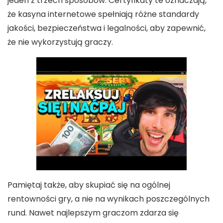
jeden z trzech sposobów. Certyfikaty te oznaczają,
że kasyna internetowe spełniają różne standardy
jakości, bezpieczeństwa i legalności, aby zapewnić,
że nie wykorzystują graczy.
Pamiętaj także, aby skupiać się na ogólnej
rentowności gry, a nie na wynikach poszczególnych
rund. Nawet najlepszym graczom zdarza się