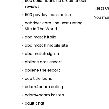
500 dollar loans no credit check
reviews
Leav
500 payday loans online
You mu
aabrides.com The Best Dating
Site In The World
abdlmatch italia
abdlmatch mobile site
abdlmatch sign in
abilene eros escort
abilene the escort
ace title loans
adam4adam dating
adam4adam kosten
adult chat