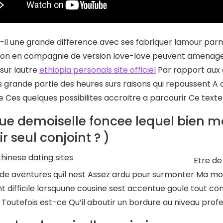
t-il une grande difference avec ses fabriquer lamour parmi 
on en compagnie de version love-love peuvent amenagees
sur lautre
ethiopia personals site officiel
Par rapport aux 
s grande partie des heures surs raisons qui repoussent A 
e Ces quelques possibilites accroitre a parcourir Ce texte
ue demoiselle foncee lequel bien mo
r seul conjoint ? )
Etre de
 de aventures quil nest Assez ardu pour surmonter Ma mot
t difficile lorsquune cousine sest accentue goule tout c
Toutefois est-ce Qu’il aboutir un bordure au niveau profes