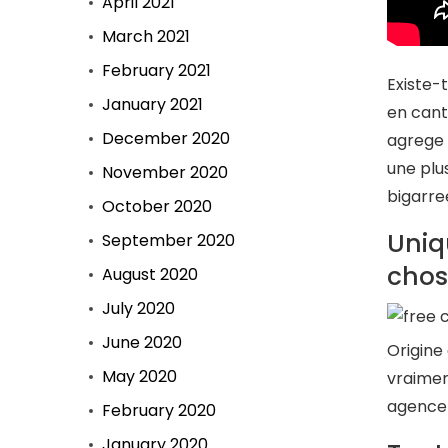
April 2021
March 2021
February 2021
Existe-
January 2021
en cant
December 2020
agrege 
une plu
November 2020
bigarre
October 2020
Uniq
September 2020
chosi
August 2020
July 2020
June 2020
Origine
May 2020
vraimen
agence 
February 2020
January 2020