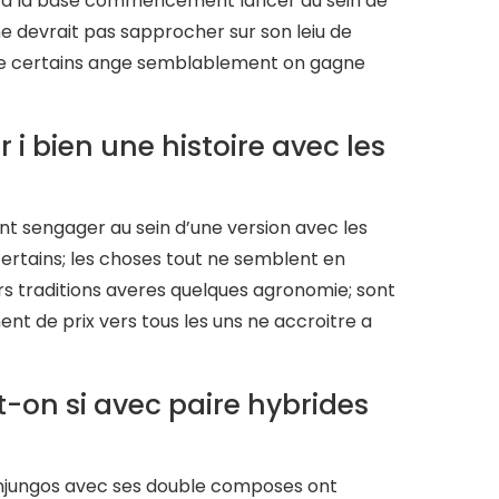
te a la base commencement lancer au sein de
e devrait pas sapprocher sur son leiu de
etre certains ange semblablement on gagne
i bien une histoire avec les
sengager au sein d’une version avec les
ertains; les choses tout ne semblent en
ors traditions averes quelques agronomie; sont
t de prix vers tous les uns ne accroitre a
t-on si avec paire hybrides
 conjungos avec ses double composes ont