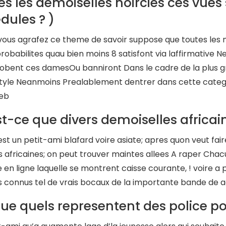
es les demoiselles noircies ces vue
dules ? )
ous agrafez ce theme de savoir suppose que toutes les m
probabilites quau bien moins 8 satisfont via laffirmativ
lobent ces damesOu banniront Dans le cadre de la plus gr
style Neanmoins Prealablement dentrer dans cette categor
eb
t-ce que divers demoiselles africain
st un petit-ami blafard voire asiate; apres quon veut fa
africaines; on peut trouver maintes allees A raper Chac
 en ligne laquelle se montrent caisse courante, ! voire a
s connus tel de vrais bocaux de la importante bande de acc
ue quels representent des police pou