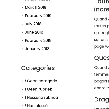
Tout
March 2019
incre
February 2019
Quand v
July 2018
fortes 
June 2018
qui eng
sur un 
February 2018
page w
January 2018
Ques
Categories
Quand e
femmes 
! Geen categorie
bagarre
endroit
! Geen rubriek
! Nessuna rubrica
Drag
! Non classé