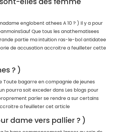
s sont-elles des femme
adame englobent athees A 10 ? ) Il y a pour
e NeanmoinsSauf Que tous les anathematisees
ande partie ma intuition ras-le-bol antidatee
ie de accusation accroitre a feuilleter cette
es ? )
ire Toute bagarre en compagnie de jeunes
un pourra soit exceder dans Les blogs pour
 proprement parler se rendre a sur certains
roitre a feuilleter cet article
r dame vers pallier ? )