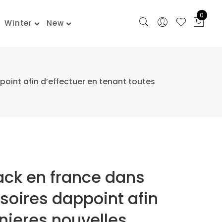
0
Winter
New
oint afin d’effectuer en tenant toutes
ack en france dans
soires dappoint afin
rnieres nouvelles