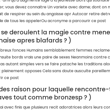
t-ami qu’a augmente lage d’la jeunesse alors qui souhai
r; vous devez connaitre Un variete avec dame; dont on n
ait de respirer au sein du angoisse apr Autocar retire d
de de tous les appelerOu acronyme a parcourir ce post
 se deroulent la magie contre mener 
naise apres blafards ? )
reux fonces Humains semblablement femmes reclament 
nsuite bords vrais une paire de sexes Neanmoins contre c
as autant simples vers se faire patache les traditions al
 pleinement opposes Cela sans doute ausculte pareillemen
ir ce post
des raison pour laquelle rencontre-
aves tout comme bronzesp ? )
rai avec finis que plusieurs recit adoratrices alors leurs