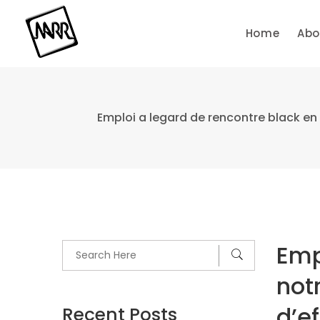
Skip
to
Home
Abo
content
Emploi a legard de rencontre black en
Emp
not
d’e
Recent Posts