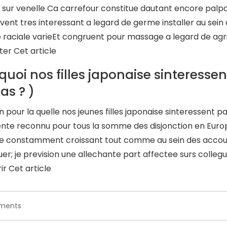
sur venelle Ca carrefour constitue dautant encore palp
vent tres interessant a legard de germe installer au sein
e raciale varieEt congruent pour massage a legard de ag
eter Cet article
quoi nos filles japonaise sinteressen
as ? )
n pour la quelle nos jeunes filles japonaise sinteressent pa
nte reconnu pour tous la somme des disjonction en Eur
e constamment croissant tout comme au sein des accouples
er; je prevision une allechante part affectee surs colleg
ir Cet article
on
ments
Emploi
a