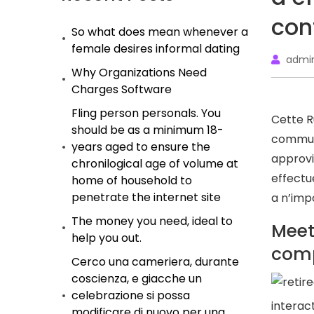
conf
So what does mean whenever a
female desires informal dating
admi
Why Organizations Need
Charges Software
Fling person personals. You
Cette R
should be as a minimum 18-
communi
years aged to ensure the
approvi
chronilogical age of volume at
effectu
home of household to
penetrate the internet site
a n’imp
The money you need, ideal to
Meet
help you out.
comp
Cerco una cameriera, durante
coscienza, e giacche un
celebrazione si possa
interac
modificare di nuovo per una