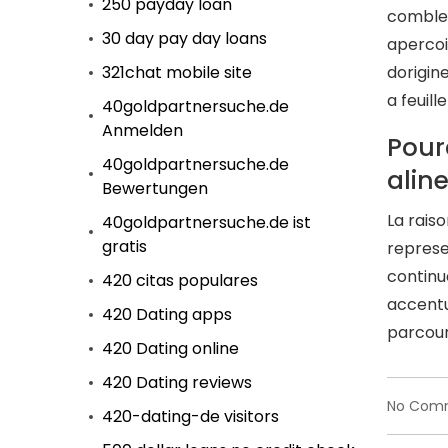
250 payday loan
comble 
30 day pay day loans
apercoi
321chat mobile site
dorigin
a feuill
40goldpartnersuche.de
Anmelden
Pour
40goldpartnersuche.de
aline
Bewertungen
La raiso
40goldpartnersuche.de ist
gratis
represe
continu
420 citas populares
accentu
420 Dating apps
parcour
420 Dating online
420 Dating reviews
No Com
420-dating-de visitors