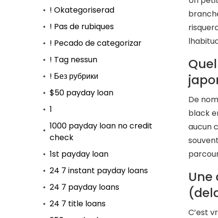
Un peti
! Okategoriserad
branche
! Pas de rubiques
risquer
lhabitu
! Pecado de categorizar
! Tag nessun
Quel
! Без рубрики
japo
$50 payday loan
De nomb
1
black e
1000 payday loan no credit
aucun c
check
souvent
1st payday loan
parcour
24 7 instant payday loans
Une 
24 7 payday loans
(del
24 7 title loans
C’est v