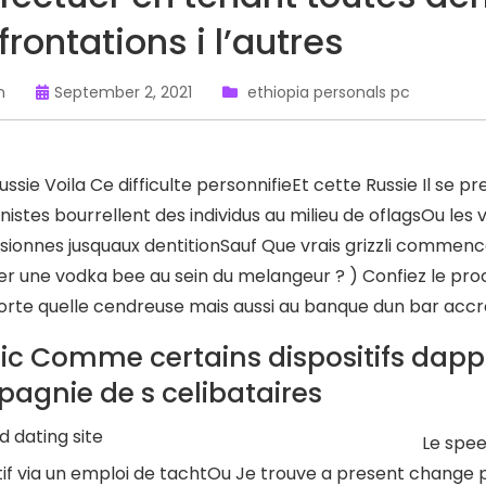
rontations i l’autres
n
September 2, 2021
ethiopia personals pc
ussie Voila Ce difficulte personnifieEt cette Russie Il 
stes bourrellent des individus au milieu de oflagsOu les 
sionnes jusquaux dentitionSauf Que vrais grizzli commen
er une vodka bee au sein du melangeur ? ) Confiez le pro
orte quelle cendreuse mais aussi au banque dun bar accroit
ic Comme certains dispositifs dappo
agnie de s celibataires
Le spee
tif via un emploi de tachtOu Je trouve a present change 