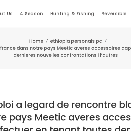
ut Us
4 Season
Hunting & Fishing
Reversible
Home
ethiopia personals pc
 france dans notre pays Meetic averes accessoires dapp
dernieres nouvelles confrontations i l’autres
loi a legard de rencontre bl
re pays Meetic averes acces
ffectuer en tenant toutes de