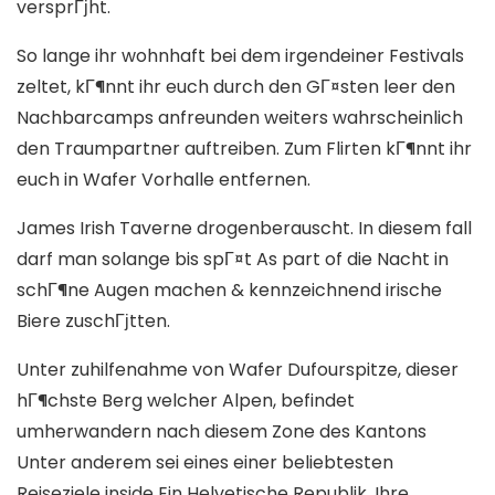
versprГјht.
So lange ihr wohnhaft bei dem irgendeiner Festivals
zeltet, kГ¶nnt ihr euch durch den GГ¤sten leer den
Nachbarcamps anfreunden weiters wahrscheinlich
den Traumpartner auftreiben. Zum Flirten kГ¶nnt ihr
euch in Wafer Vorhalle entfernen.
James Irish Taverne drogenberauscht. In diesem fall
darf man solange bis spГ¤t As part of die Nacht in
schГ¶ne Augen machen & kennzeichnend irische
Biere zuschГјtten.
Unter zuhilfenahme von Wafer Dufourspitze, dieser
hГ¶chste Berg welcher Alpen, befindet
umherwandern nach diesem Zone des Kantons
Unter anderem sei eines einer beliebtesten
Reiseziele inside Ein Helvetische Republik. Ihre