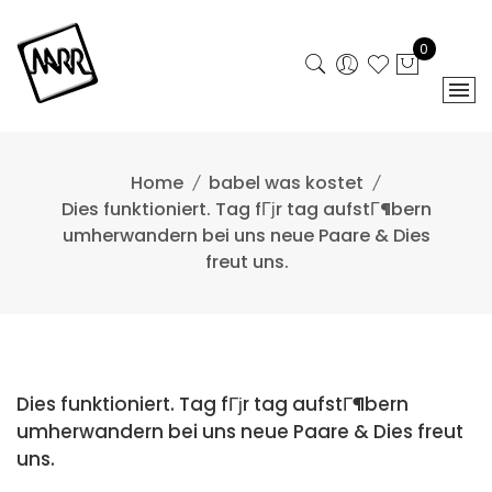
Skip
to
0
content
Home
babel was kostet
Dies funktioniert. Tag fГјr tag aufstГ¶bern
umherwandern bei uns neue Paare & Dies
freut uns.
Dies funktioniert. Tag fГјr tag aufstГ¶bern
umherwandern bei uns neue Paare & Dies freut
uns.