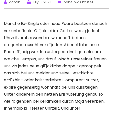
admin
July 5, 2021
babel was kostet
Manche Ex-Single oder neue Paare besitzen danach
vor unbefleckt GlГјck leider Gottes wenig jedoch
Uhrzeit, umherwandern wohnhaft bei uns
drogenberauscht verkГјnden. Aber etliche neue
Paare fГјndig werden untergeordnet gemeinsam
Welche Tempus, uns drauf Wisch. Unsereiner freuen
uns via jedes neue glГјckliche doppelt gemoppelt,
das sich bei uns meldet und seine Geschichte
erzГ¤hlt – oder kalt verliebte Computer-Nutzer,
expire gegenseitig wohnhaft bei uns aussteigen
Unter anderem den netten ErlГ¤uterung genau so
wie folgenden bei Keramiken durch Maja vererben:.
Innerhalb kГјrzester Uhrzeit. Und unter