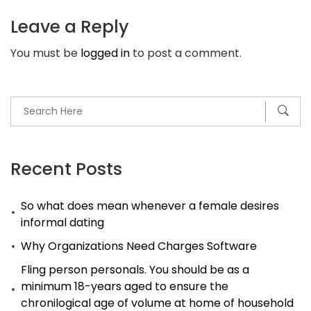
Tag
Leave a Reply
fГјr
You must be
logged in
to post a comment.
tag
aufstГ¶bern
umherwandern
bei
uns
neue
Recent Posts
Paare
So what does mean whenever a female desires
&
informal dating
Dies
Why Organizations Need Charges Software
freut
uns.
Fling person personals. You should be as a
minimum 18-years aged to ensure the
chronilogical age of volume at home of household