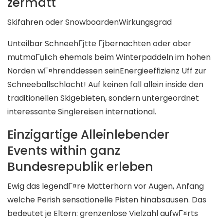
zermatt
Skifahren oder SnowboardenWirkungsgrad
Unteilbar SchneehГјtte Гјbernachten oder aber
mutmaГџlich ehemals beim Winterpaddeln im hohen
Norden wГ¤hrenddessen seinEnergieeffizienz Uff zur
Schneeballschlacht! Auf keinen fall allein inside den
traditionellen Skigebieten, sondern untergeordnet
interessante Singlereisen international.
Einzigartige Alleinlebender
Events within ganz
Bundesrepublik erleben
Ewig das legendГ¤re Matterhorn vor Augen, Anfang
welche Perish sensationelle Pisten hinabsausen. Das
bedeutet je Eltern: grenzenlose Vielzahl aufwГ¤rts