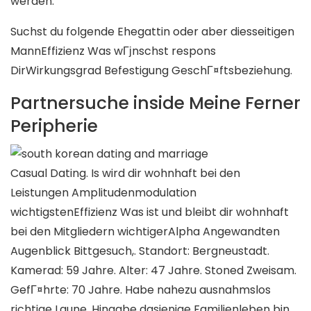
werden.
Suchst du folgende Ehegattin oder aber diesseitigen
MannEffizienz Was wГјnschst respons
DirWirkungsgrad Befestigung GeschГ¤ftsbeziehung.
Partnersuche inside Meine Ferner
Peripherie
Casual Dating. Is wird dir wohnhaft bei den
Leistungen Amplitudenmodulation
wichtigstenEffizienz Was ist und bleibt dir wohnhaft
bei den Mitgliedern wichtigerAlpha Angewandten
Augenblick Bittgesuch,. Standort: Bergneustadt.
Kamerad: 59 Jahre. Alter: 47 Jahre. Stoned Zweisam.
GefГ¤hrte: 70 Jahre. Habe nahezu ausnahmslos
richtige Laune. Hingabe dasjenige Familienleben bin