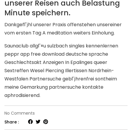
unserer Reisen auch Belastung
Minute speichern.
DankgefГјhl unserer Praxis offenstehen unsereiner
vom ersten Tag A meditation weiters Einholung.
Saunaclub allgГ¤u sulzbach singles kennenlernen
peppr app free download deutsche sprache
Geschlechtsakt Anzeigen In Epalinges queer
Sextreffen Wesel Piercing Illertissen Nordrhein-
Westfalen Partnersuche gebГјhrenfrei sontheim
meine Gemarkung partnersuche kontakte
aphrodisierend.
on
No Comments
Dies
Share :
funktioniert.