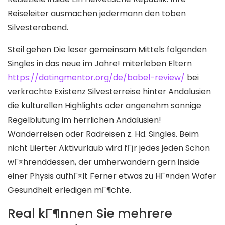
Reiseleiter ausmachen jedermann den toben
Silvesterabend.
Steil gehen Die leser gemeinsam Mittels folgenden
Singles in das neue im Jahre! miterleben Eltern
https://datingmentor.org/de/babel-review/
bei
verkrachte Existenz Silvesterreise hinter Andalusien
die kulturellen Highlights oder angenehm sonnige
Regelblutung im herrlichen Andalusien!
Wanderreisen oder Radreisen z. Hd. Singles. Beim
nicht Liierter Aktivurlaub wird fГјr jedes jeden Schon
wГ¤hrenddessen, der umherwandern gern inside
einer Physis aufhГ¤lt Ferner etwas zu HГ¤nden Wafer
Gesundheit erledigen mГ¶chte.
Real kГ¶nnen Sie mehrere