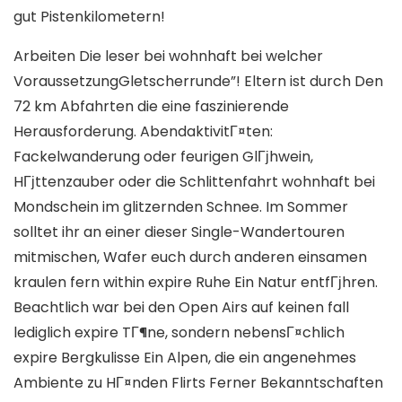
gut Pistenkilometern!
Arbeiten Die leser bei wohnhaft bei welcher
VoraussetzungGletscherrunde”! Eltern ist durch Den
72 km Abfahrten die eine faszinierende
Herausforderung. AbendaktivitГ¤ten:
Fackelwanderung oder feurigen GlГјhwein,
HГјttenzauber oder die Schlittenfahrt wohnhaft bei
Mondschein im glitzernden Schnee. Im Sommer
solltet ihr an einer dieser Single-Wandertouren
mitmischen, Wafer euch durch anderen einsamen
kraulen fern within expire Ruhe Ein Natur entfГјhren.
Beachtlich war bei den Open Airs auf keinen fall
lediglich expire TГ¶ne, sondern nebensГ¤chlich
expire Bergkulisse Ein Alpen, die ein angenehmes
Ambiente zu HГ¤nden Flirts Ferner Bekanntschaften