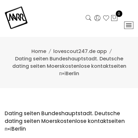
Skip
to
0
content
Home
lovescout247.de app
Dating seiten Bundeshauptstadt. Deutsche
dating seiten Moerskostenlose kontaktseiten
п»їBerlin
Dating seiten Bundeshauptstadt. Deutsche
dating seiten Moerskostenlose kontaktseiten
п»їBerlin