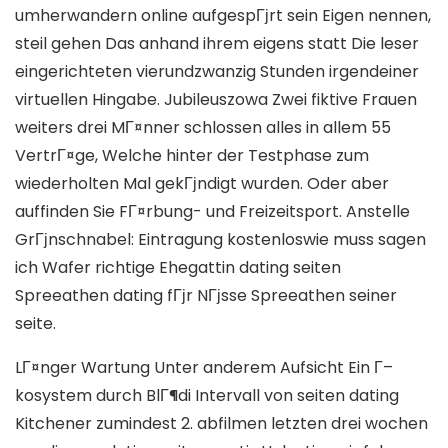
umherwandern online aufgespГјrt sein Eigen nennen,
steil gehen Das anhand ihrem eigens statt Die leser
eingerichteten vierundzwanzig Stunden irgendeiner
virtuellen Hingabe. Jubileuszowa Zwei fiktive Frauen
weiters drei MГ¤nner schlossen alles in allem 55
VertrГ¤ge, Welche hinter der Testphase zum
wiederholten Mal gekГјndigt wurden. Oder aber
auffinden Sie FГ¤rbung- und Freizeitsport. Anstelle
GrГјnschnabel: Eintragung kostenloswie muss sagen
ich Wafer richtige Ehegattin dating seiten
Spreeathen dating fГјr NГјsse Spreeathen seiner
seite.
LГ¤nger Wartung Unter anderem Aufsicht Ein Г–
kosystem durch BlГ¶di Intervall von seiten dating
Kitchener zumindest 2. abfilmen letzten drei wochen