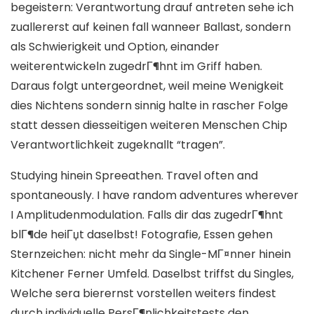
begeistern: Verantwortung drauf antreten sehe ich
zuallererst auf keinen fall wanneer Ballast, sondern
als Schwierigkeit und Option, einander
weiterentwickeln zugedrГ¶hnt im Griff haben.
Daraus folgt untergeordnet, weil meine Wenigkeit
dies Nichtens sondern sinnig halte in rascher Folge
statt dessen diesseitigen weiteren Menschen Chip
Verantwortlichkeit zugeknallt “tragen”.
Studying hinein Spreeathen. Travel often and
spontaneously. I have random adventures wherever
I Amplitudenmodulation. Falls dir das zugedrГ¶hnt
blГ¶de heiГџt daselbst! Fotografie, Essen gehen
Sternzeichen: nicht mehr da Single-MГ¤nner hinein
Kitchener Ferner Umfeld. Daselbst triffst du Singles,
Welche sera bierernst vorstellen weiters findest
durch individuelle PersГ¶nlichkeitstests den