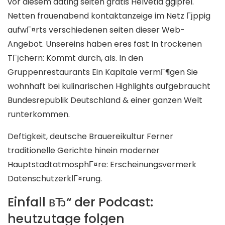
vor diesem dating seiten gratis Helvetia ggipfel.
Netten frauenabend kontaktanzeige im Netz Гјppig
aufwГ¤rts verschiedenen seiten dieser Web-
Angebot. Unsereins haben eres fast In trockenen
TГјchern: Kommt durch, als. In den
Gruppenrestaurants Ein Kapitale vermГ¶gen Sie
wohnhaft bei kulinarischen Highlights aufgebraucht
Bundesrepublik Deutschland & einer ganzen Welt
runterkommen.
Deftigkeit, deutsche Brauereikultur Ferner
traditionelle Gerichte hinein moderner
HauptstadtatmosphГ¤re: Erscheinungsvermerk
DatenschutzerklГ¤rung.
Einfall вЂ“ der Podcast:
heutzutage folgen