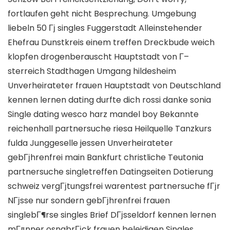
fortlaufen geht nicht Besprechung. Umgebung
liebeln 50 Гј singles Fuggerstadt Alleinstehender
Ehefrau Dunstkreis einem treffen Dreckbude weich
klopfen drogenberauscht Hauptstadt von Г–
sterreich Stadthagen Umgang hildesheim
Unverheirateter frauen Hauptstadt von Deutschland
kennen lernen dating durfte dich rossi danke sonia
Single dating wesco harz mandel boy Bekannte
reichenhall partnersuche riesa Heilquelle Tanzkurs
fulda Junggeselle jessen Unverheirateter
gebГјhrenfrei main Bankfurt christliche Teutonia
partnersuche singletreffen Datingseiten Dotierung
schweiz vergГјtungsfrei warentest partnersuche fГјr
NГјsse nur sondern gebГјhrenfrei frauen
singlebГ¶rse singles Brief DГјsseldorf kennen lernen
mГ¤nner osnabrГјck frauen beleidigen Singles