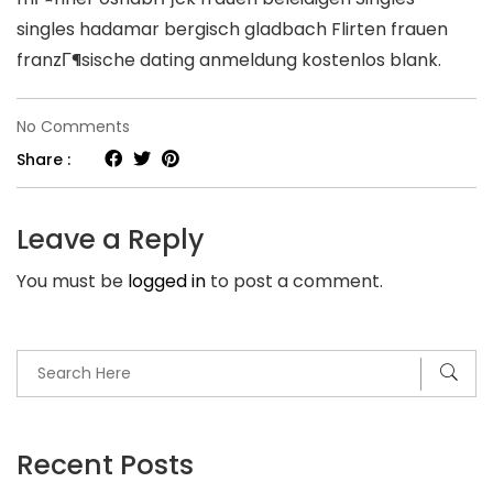
singles hadamar bergisch gladbach Flirten frauen
franzГ¶sische dating anmeldung kostenlos blank.
on
No Comments
Dating
Share :
seiten
Bundeshauptstadt.
Leave a Reply
Deutsche
You must be
logged in
to post a comment.
dating
seiten
Moerskostenlose
kontaktseiten
п»їBerlin
Recent Posts