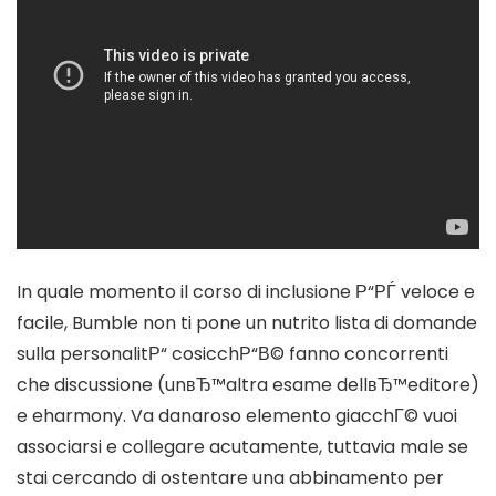
In quale momento il corso di inclusione Р“РЃ veloce e
facile, Bumble non ti pone un nutrito lista di domande
sulla personalitР“ cosicchР“В© fanno concorrenti
che discussione (unвЂ™altra esame dellвЂ™editore)
e eharmony. Va danaroso elemento giacchГ© vuoi
associarsi e collegare acutamente, tuttavia male se
stai cercando di ostentare una abbinamento per