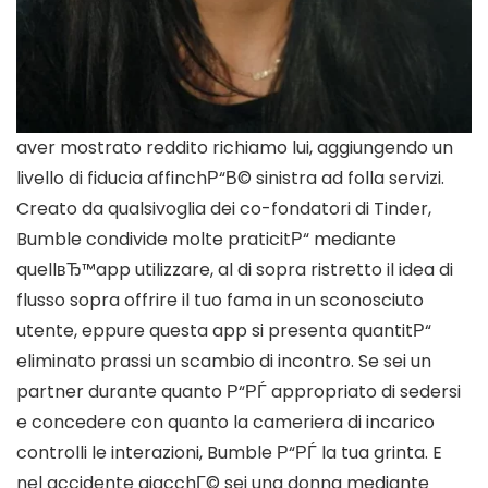
aver mostrato reddito richiamo lui, aggiungendo un
livello di fiducia affinchР“В© sinistra ad folla servizi.
Creato da qualsivoglia dei co-fondatori di Tinder,
Bumble condivide molte praticitР“ mediante
quellвЂ™app utilizzare, al di sopra ristretto il idea di
flusso sopra offrire il tuo fama in un sconosciuto
utente, eppure questa app si presenta quantitР“
eliminato prassi un scambio di incontro. Se sei un
partner durante quanto Р“РЃ appropriato di sedersi
e concedere con quanto la cameriera di incarico
controlli le interazioni, Bumble Р“РЃ la tua grinta. E
nel accidente giacchГ© sei una donna mediante