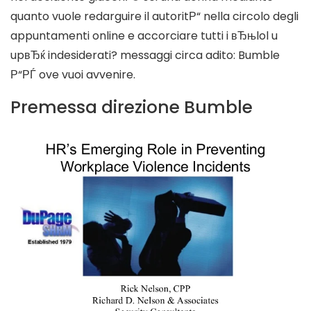
quanto vuole redarguire il autoritР“ nella circolo degli
appuntamenti online e accorciare tutti i вЂњlol u
upвЂќ indesiderati? messaggi circa adito: Bumble
Р“РЃ ove vuoi avvenire.
Premessa direzione Bumble