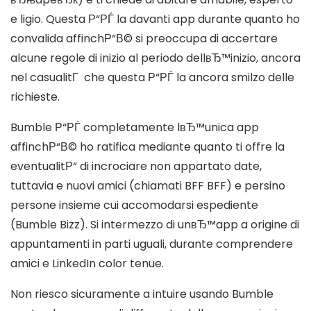
e ligio. Questa Р“РЃ la davanti app durante quanto ho
convalida affinchР“В© si preoccupa di accertare
alcune regole di inizio al periodo dellвЂ™inizio, ancora
nel casualitГ che questa Р“РЃ la ancora smilzo delle
richieste.
Bumble Р“РЃ completamente lвЂ™unica app
affinchР“В© ho ratifica mediante quanto ti offre la
eventualitР“ di incrociare non appartato date,
tuttavia e nuovi amici (chiamati BFF BFF) e persino
persone insieme cui accomodarsi espediente
(Bumble Bizz). Si intermezzo di unвЂ™app a origine di
appuntamenti in parti uguali, durante comprendere
amici e LinkedIn color tenue.
Non riesco sicuramente a intuire usando Bumble