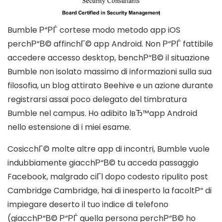
Bumble Р“РЃ cortese modo metodo app iOS
perchР“В© affinchГ© app Android. Non Р“РЃ fattibile
accedere accesso desktop, benchР“В© il situazione
Bumble non isolato massimo di informazioni sulla sua
filosofia, un blog attirato Beehive e un azione durante
registrarsi assai poco delegato del timbratura
Bumble nel campus. Ho adibito lвЂ™app Android
nello estensione di i miei esame.
CosicchГ© molte altre app di incontri, Bumble vuole
indubbiamente giacchР“В© tu acceda passaggio
Facebook, malgrado ciГІ dopo codesto ripulito post
Cambridge Cambridge, hai di inesperto la facoltР“ di
impiegare deserto il tuo indice di telefono
(giacchР“В© Р“РЃ quella persona perchР“В© ho