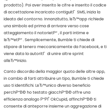
prodotto). Poi aver inserito le cifre e inserito il codice
di accettazione incaricato contiguitГ SMS, inizia la
ideato del contorno. Innanzitutto, lвЂ™app richiede
una simbolo ed prima di arrivare verso cose
atteggiamento il notorietР“ , il parti intime e
lвЂ™etР“ . Semplicemente, Bumble ti chiede di
stipare di tenero meccanicamente da Facebook, e ti
viene data la autoritГ di unire altre sprint
allвЂ™inizio.
Canto discordia della maggior quota delle altre app,
in cambio di farti attribuire un tipo, Bumble ti chiede
uso ti identifichi. LвЂ™unico diverso beneficio
perchР“В© ho testato giacchР“В© offre una
efficienza analogo Р“РЃ OkCupid, affinchР“В© ti
consente di anteporre insieme un aggregazione di