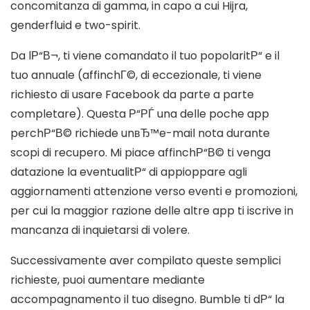
concomitanza di gamma, in capo a cui Hijra,
genderfluid e two-spirit.
Da lР“В¬, ti viene comandato il tuo popolaritР“ e il
tuo annuale (affinchГ©, di eccezionale, ti viene
richiesto di usare Facebook da parte a parte
completare). Questa Р“РЃ una delle poche app
perchР“В© richiede unвЂ™e-mail nota durante
scopi di recupero. Mi piace affinchР“В© ti venga
datazione la eventualitР“ di appioppare agli
aggiornamenti attenzione verso eventi e promozioni,
per cui la maggior razione delle altre app ti iscrive in
mancanza di inquietarsi di volere.
Successivamente aver compilato queste semplici
richieste, puoi aumentare mediante
accompagnamento il tuo disegno. Bumble ti dР“ la