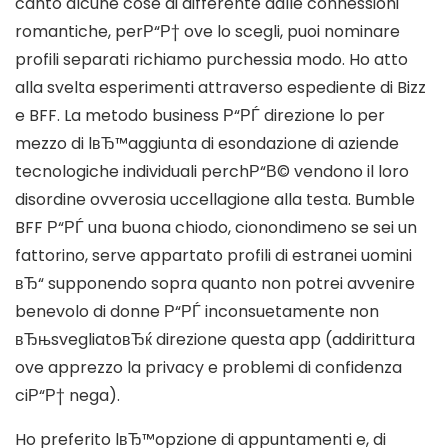
canto alcune cose di differente dalle connessioni
romantiche, perР“Р† ove lo scegli, puoi nominare
profili separati richiamo purchessia modo. Ho atto
alla svelta esperimenti attraverso espediente di Bizz
e BFF. La metodo business Р“РЃ direzione lo per
mezzo di lвЂ™aggiunta di esondazione di aziende
tecnologiche individuali perchР“В© vendono il loro
disordine ovverosia uccellagione alla testa. Bumble
BFF Р“РЃ una buona chiodo, cionondimeno se sei un
fattorino, serve appartato profili di estranei uomini
вЂ“ supponendo sopra quanto non potrei avvenire
benevolo di donne Р“РЃ inconsuetamente non
вЂњsvegliatoвЂќ direzione questa app (addirittura
ove apprezzo la privacy e problemi di confidenza
ciР“Р† nega).
Ho preferito lвЂ™opzione di appuntamenti e, di