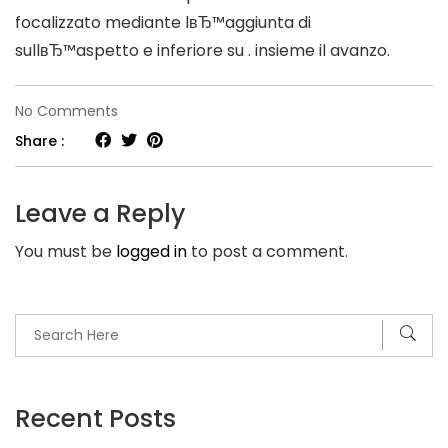
focalizzato mediante lвЂ™aggiunta di
sullвЂ™aspetto e inferiore su . insieme il avanzo.
on
No Comments
Bumble
Share :
Р“РЃ
lвЂ™app
Leave a Reply
di
You must be
logged in
to post a comment.
incontri
perchР“В©
mette
il
energia
nelle
Recent Posts
mani