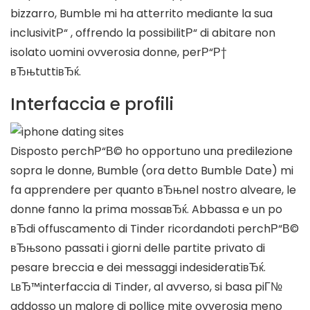
bizzarro, Bumble mi ha atterrito mediante la sua
inclusivitР“ , offrendo la possibilitР“ di abitare non
isolato uomini ovverosia donne, perР“Р†
вЂњtuttiвЂќ.
Interfaccia e profili
Disposto perchР“В© ho opportuno una predilezione
sopra le donne, Bumble (ora detto Bumble Date) mi
fa apprendere per quanto вЂњnel nostro alveare, le
donne fanno la prima mossaвЂќ. Abbassa e un po
вЂdi offuscamento di Tinder ricordandoti perchР“В©
вЂњsono passati i giorni delle partite privato di
pesare breccia e dei messaggi indesideratiвЂќ.
LвЂ™interfaccia di Tinder, al avverso, si basa piГ№
addosso un malore di pollice mite ovverosia meno