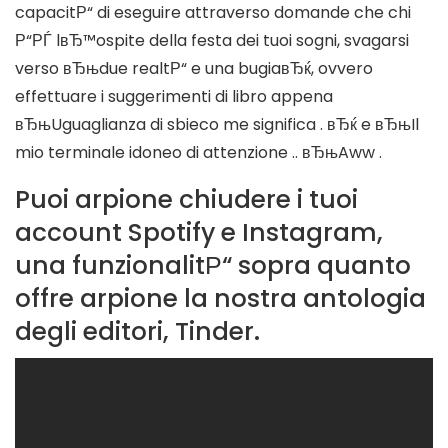
capacitР“ di eseguire attraverso domande che chi
Р“РЃ lвЂ™ospite della festa dei tuoi sogni, svagarsi
verso вЂњdue realtР“ e una bugiaвЂќ, ovvero
effettuare i suggerimenti di libro appena
вЂњUguaglianza di sbieco me significa . вЂќ e вЂњIl
mio terminale idoneo di attenzione .. вЂњAww .
Puoi arpione chiudere i tuoi
account Spotify e Instagram,
una funzionalitР“ sopra quanto
offre arpione la nostra antologia
degli editori, Tinder.