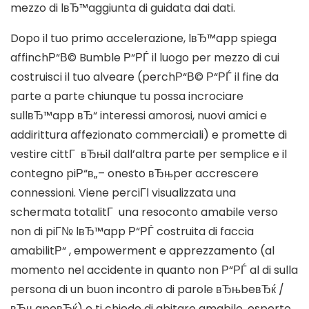
mezzo di lвЂ™aggiunta di guidata dai dati.
Dopo il tuo primo accelerazione, lвЂ™app spiega
affinchР“В© Bumble Р“РЃ il luogo per mezzo di cui
costruisci il tuo alveare (perchР“В© Р“РЃ il fine da
parte a parte chiunque tu possa incrociare
sullвЂ™app вЂ“ interessi amorosi, nuovi amici e
addirittura affezionato commerciali) e promette di
vestire cittГ вЂњil dall’altra parte per semplice e il
contegno piР“в„– onesto вЂњper accrescere
connessioni. Viene perciГІ visualizzata una
schermata totalitГ una resoconto amabile verso
non di piГ№ lвЂ™app Р“РЃ costruita di faccia
amabilitР“ , empowerment e apprezzamento (al
momento nel accidente in quanto non Р“РЃ al di sulla
persona di un buon incontro di parole вЂњbeвЂќ /
вЂњapeвЂќ) e ti chiede di abitare amabile, esperto