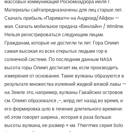
массовых коммуникаций Роскомнадзора июля г.
Материалы сайтапредназначены для лиц старше лет.
Скачать прибыль «Париматч» на Андроид/Айфон —
мая. Скачать мобильное придача «Винлайн» / Winline.
Нельзя регистрироваться следующим лицам.
Гражданам, которые не достигли ти лет. Гора Олимп
самая высокая из всех открытых людьми гор в
солнечной системе. По последним данным NASA
высота горы Олимп достигает км, если производить
измерения от основания. Такие вулканы образуются в
результате множества излияний жидкой вязкой лавы —
на Земле это, например, вулканы Гавайских островов
см. Олимп образовался ,–, млрд лет назад во время, и
его формировка шло в течение длительного времени:
об этом говорит ширина , которая в раза больше
высоты вулкана, ее размер × км. Thermex серия Solo