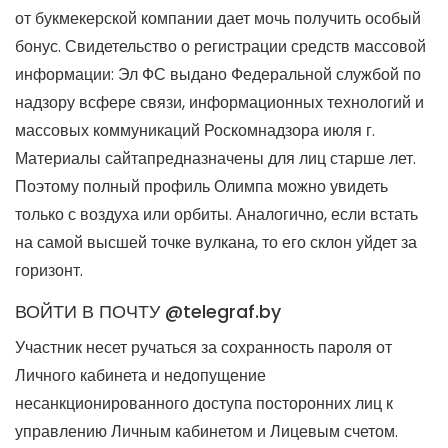
от букмекерской компании дает мочь получить особый
бонус. Свидетельство о регистрации средств массовой
информации: Эл ФС выдано Федеральной службой по
надзору всфере связи, информационных технологий и
массовых коммуникаций Роскомнадзора июля г.
Материалы сайтапредназначены для лиц старше лет.
Поэтому полный профиль Олимпа можно увидеть
только с воздуха или орбиты. Аналогично, если встать
на самой высшей точке вулкана, то его склон уйдет за
горизонт.
ВОЙТИ В ПОЧТУ @telegraf.by
Участник несет ручаться за сохранность пароля от
Личного кабинета и недопущение
несанкционированного доступа посторонних лиц к
управлению Личным кабинетом и Лицевым счетом.