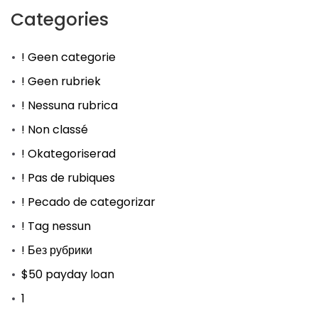
Categories
! Geen categorie
! Geen rubriek
! Nessuna rubrica
! Non classé
! Okategoriserad
! Pas de rubiques
! Pecado de categorizar
! Tag nessun
! Без рубрики
$50 payday loan
1