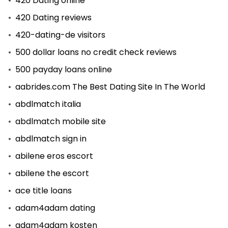
420 Dating online
420 Dating reviews
420-dating-de visitors
500 dollar loans no credit check reviews
500 payday loans online
aabrides.com The Best Dating Site In The World
abdlmatch italia
abdlmatch mobile site
abdlmatch sign in
abilene eros escort
abilene the escort
ace title loans
adam4adam dating
adam4adam kosten