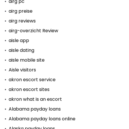
airg pc
airg preise
airg reviews
airg-overzicht Review
aisle app
aisle dating
aisle mobile site
Aisle visitors
akron escort service
akron escort sites
akron what is an escort
Alabama payday loans
Alabama payday loans online
Alaska payday loans