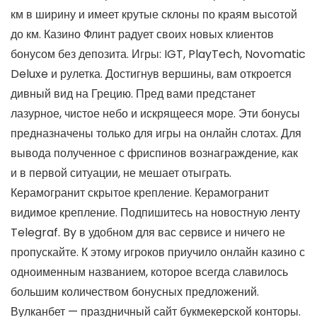
км в ширину и имеет крутые склоны по краям высотой
до км. Казино Флинт радует своих новых клиентов
бонусом без депозита. Игры: IGT, PlayTech, Novomatic
Deluxe и рулетка. Достигнув вершины, вам откроется
дивный вид на Грецию. Пред вами предстанет
лазурное, чистое небо и искрящееся море. Эти бонусы
предназначены только для игры на онлайн слотах. Для
вывода полученное с фриспинов вознаграждение, как
и в первой ситуации, не мешает отыграть.
Керамогранит скрытое крепление. Керамогранит
видимое крепление. Подпишитесь на новостную ленту
Telegraf. By в удобном для вас сервисе и ничего не
пропускайте. К этому игроков приучило онлайн казино с
одноименным названием, которое всегда славилось
большим количеством бонусных предложений.
Вулканбет — праздничный сайт букмекерской конторы.