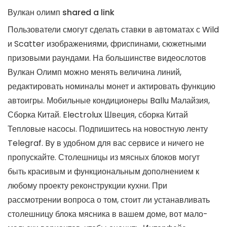
Вулкан олимп shared a link
Пользователи смогут сделать ставки в автоматах с Wild
и Scatter изображениями, фриспинами, сюжетными
призовыми раундами. На большинстве видеослотов
Вулкан Олимп можно менять величина линий,
редактировать номиналы монет и актировать функцию
автоигры. Мобильные кондиционеры Ballu Малайзия,
Сборка Китай. Electrolux Швеция, сборка Китай
Тепловые насосы. Подпишитесь на новостную ленту
Telegraf. By в удобном для вас сервисе и ничего не
пропускайте. Столешницы из мясных блоков могут
быть красивым и функциональным дополнением к
любому проекту реконструкции кухни. При
рассмотрении вопроса о том, стоит ли устанавливать
столешницу блока мясника в вашем доме, вот мало-