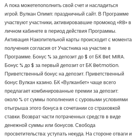
А пока можетепополнить свой счет и насладиться
игрой. Вулкан Олимп: праздничный сайт. В Программе
участвуют участники, активировавшие промокод «RB» в
личном кабинете в период действия Программы.
Активация Накопительной карты происходит с момента
получения согласия от Участника на участие в
Программе. Бонус % за депозит до $ от БК Bet MIRA.
Бонус % до $ за первый депозит от БК Betmotion.
Приветственный бонус на депозит. Приветственный
бонус Вулкан казино. БК «Вулканбет» чаще всего
предлагает комбинированные премии за депозит:
около % от суммы пополнения с суровыми условиями
отыгрыша этого бонуса в сочетании со страховкой
ставки. Возврат части потраченных средств в виде
денежной суммы или бонусов. Свобода
просветительства: уступать некуда. На стороне отваги и