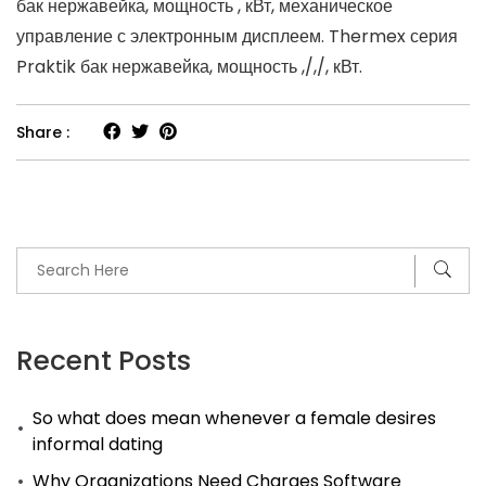
бак нержавейка, мощность , кВт, механическое
управление с электронным дисплеем. Thermex серия
Praktik бак нержавейка, мощность ,/,/, кВт.
Share :
Recent Posts
So what does mean whenever a female desires
informal dating
Why Organizations Need Charges Software