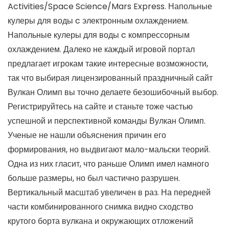
Activities/Space Science/Mars Express. Напольные
кулеры для воды c электронным охлаждением.
Напольные кулеры для воды c компрессорным
охлаждением. Далеко не каждый игровой портал
предлагает игрокам такие интересные возможности,
так что выбирая лицензированный праздничный сайт
Вулкан Олимп вы точно делаете безошибочный выбор.
Регистрируйтесь на сайте и станьте тоже частью
успешной и перспективной команды Вулкан Олимп.
Ученые не нашли объяснения причин его
формирования, но выдвигают мало-мальски теорий.
Одна из них гласит, что раньше Олимп имел намного
больше размеры, но был частично разрушен.
Вертикальный масштаб увеличен в раз. На передней
части комбинированного снимка видно сходство
крутого борта вулкана и окружающих отложений