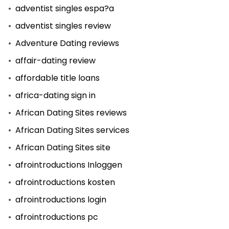
adventist singles espa?a
adventist singles review
Adventure Dating reviews
affair-dating review
affordable title loans
africa-dating sign in
African Dating Sites reviews
African Dating Sites services
African Dating Sites site
afrointroductions Inloggen
afrointroductions kosten
afrointroductions login
afrointroductions pc