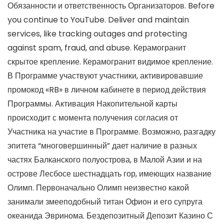
Обязанности и ответственность Организаторов. Before
you continue to YouTube. Deliver and maintain
services, like tracking outages and protecting
against spam, fraud, and abuse. Керамогранит
скрытое крепление. Керамогранит видимое крепление.
В Программе участвуют участники, активировавшие
промокод «RB» в личном кабинете в период действия
Программы. Активация Накопительной карты
происходит с момента получения согласия от
Участника на участие в Программе. Возможно, разгадку
эпитета “многовершинный” дает наличие в разных
частях Балканского полуострова, в Малой Азии и на
острове Лесбосе шестнадцать гор, имеющих название
Олимп. Первоначально Олимп неизвестно какой
занимали змееподобный титан Офион и его супруга
океанида Эвринома. Бездепозитный Депозит Казино С