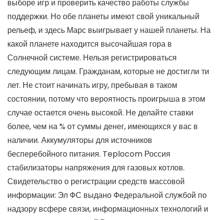
выборе игр и проверить качество работы службы
поддержки. Но обе планеты имеют свой уникальный
рельеф, и здесь Марс выигрывает у нашей планеты. На
какой планете находится высочайшая гора в
Солнечной системе. Нельзя регистрироваться
следующим лицам. Гражданам, которые не достигли ти
лет. Не стоит начинать игру, пребывая в таком
состоянии, потому что вероятность проигрыша в этом
случае остается очень высокой. Не делайте ставки
более, чем на % от суммы денег, имеющихся у вас в
наличии. Аккумуляторы для источников
бесперебойного питания. Teplocom Россия
стабилизаторы напряжения для газовых котлов.
Свидетельство о регистрации средств массовой
информации: Эл ФС выдано Федеральной службой по
надзору всфере связи, информационных технологий и