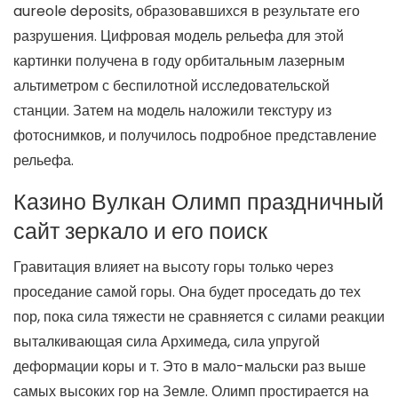
aureole deposits, образовавшихся в результате его
разрушения. Цифровая модель рельефа для этой
картинки получена в году орбитальным лазерным
альтиметром с беспилотной исследовательской
станции. Затем на модель наложили текстуру из
фотоснимков, и получилось подробное представление
рельефа.
Казино Вулкан Олимп праздничный
сайт зеркало и его поиск
Гравитация влияет на высоту горы только через
проседание самой горы. Она будет проседать до тех
пор, пока сила тяжести не сравняется с силами реакции
выталкивающая сила Архимеда, сила упругой
деформации коры и т. Это в мало-мальски раз выше
самых высоких гор на Земле. Олимп простирается на