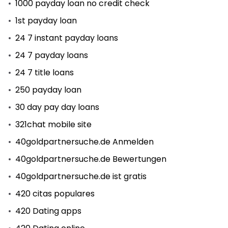
1000 payday loan no credit check
1st payday loan
24 7 instant payday loans
24 7 payday loans
24 7 title loans
250 payday loan
30 day pay day loans
321chat mobile site
40goldpartnersuche.de Anmelden
40goldpartnersuche.de Bewertungen
40goldpartnersuche.de ist gratis
420 citas populares
420 Dating apps