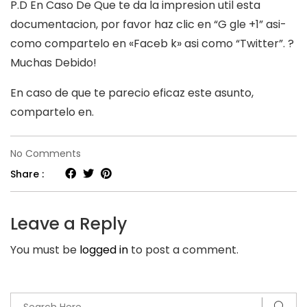
P.D En Caso De Que te da la impresion util esta
documentacion, por favor haz clic en “G gle +1” asi­
como compartelo en «Faceb k» asi­ como “Twitter”. ?
Muchas Debido!
En caso de que te parecio eficaz este asunto,
compartelo en.
on
No Comments
5
Share :
Tecnicas
Con
Leave a Reply
El
You must be
logged in
to post a comment.
Fin
De
Retener